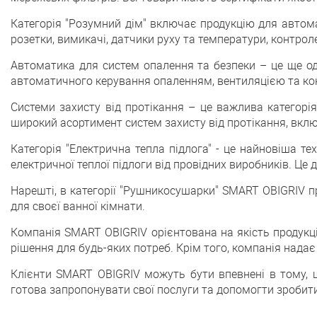
Категорія "Розумний дім" включає продукцію для автом
розетки, вимикачі, датчики руху та температури, контрол
Автоматика для систем опалення та безпеки – це ще одн
автоматичного керування опаленням, вентиляцією та кон
Системи захисту від протікання – це важлива категорія
широкий асортимент систем захисту від протікання, вкл
Категорія "Електрична тепла підлога" - це найновіша 
електричної теплої підлоги від провідних виробників. Це
Нарешті, в категорії "Рушникосушарки" SMART OBIGRIV п
для своєї ванної кімнати.
Компанія SMART OBIGRIV орієнтована на якість продукці
рішення для будь-яких потреб. Крім того, компанія надає
Клієнти SMART OBIGRIV можуть бути впевнені в тому, щ
готова запропонувати свої послуги та допомогти зробит