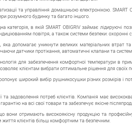
атизації та управління домашньою електронікою. SMART O
ери розумного будинку та багато іншого.
а категорія, в якій SMART OBIGRIV займає лідируючі поз
диціюванням повітря, а також системи безпеки: охоронні с
, яка допомагає уникнути великих матеріальних втрат та
ючаючи датчики протікання, автоматичні клапани та систем
технологія для забезпечення комфортної температури в пр
 дозволяє клієнтам вибрати оптимальне рішення для своїх п
ропонує широкий вибір рушникосушки різних розмірів і по
ї та задоволення потреб клієнтів. Компанія має висококв
 гарантію на всі свої товари та забезпечує якісне післяпр
о вони отримають високоякісну продукцію та професійну
и життя клієнтів більш комфортним та безпечним.