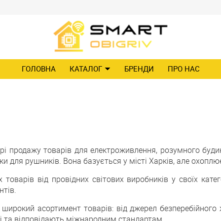
ГОЛОВНА
КАТАЛОГ
БРЕНДИ
ПРО НАС
рі продажу товарів для електроживлення, розумного буди
шки для рушників. Вона базується у місті Харків, але охоплю
оварів від провідних світових виробників у своїх кате
нтів.
широкий асортимент товарів: від джерел безперебійного 
ті та відповідають міжнародним стандартам.