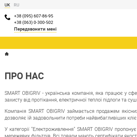
UK
RU
+38 (095) 607-86-95
+38 (063) 0-300-502
Передзвонити мені
ПРО НАС
SMART OBIGRIV - українська компанія, яка працює у сфе
захисту від протікання, електричної теплої підлоги та су
Компанія SMART OBIGRIV займається продажем якісних т
дозволяє їй задовольнити потреби найвибагливіших кліє
У категорії "Електроживлення" SMART OBIGRIV пропонує 
мережевих фільтрів. Всі товари мають сертифікати якос