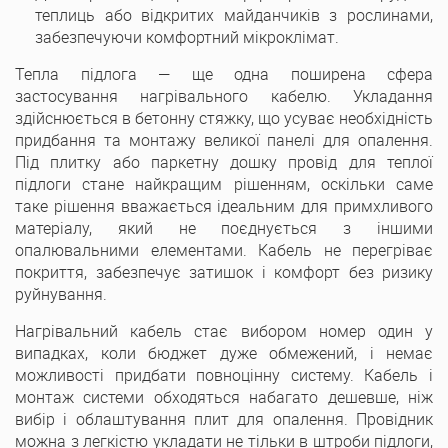
теплиць або відкритих майданчиків з рослинами,
забезпечуючи комфортний мікроклімат.
Тепла підлога — ще одна поширена сфера
застосування нагрівального кабелю. Укладання
здійснюється в бетонну стяжку, що усуває необхідність
придбання та монтажу великої панелі для опалення.
Під плитку або паркетну дошку провід для теплої
підлоги стане найкращим рішенням, оскільки саме
таке рішення вважається ідеальним для примхливого
матеріалу, який не поєднується з іншими
опалювальними елементами. Кабель не перегріває
покриття, забезпечує затишок і комфорт без ризику
руйнування.
Нагрівальний кабель стає вибором номер один у
випадках, коли бюджет дуже обмежений, і немає
можливості придбати повноцінну систему. Кабель і
монтаж системи обходяться набагато дешевше, ніж
вибір і облаштування плит для опалення. Провідник
можна з легкістю укладати не тільки в штроби підлоги,