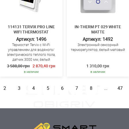
114131 TERVIX PRO LINE
IN-THERM PT 029 WHITE
WIFI THERMOSTAT
MATTE
Артикул: 1496
Артикул: 1492
Термостат Tervix с Wi-Fi
Электронный сенсорный
управлением для водяного/
терморегулятор, белый матовый
электрического теплого пола,
датчик 3000 мм, белый
3 588,00 грн
2 870,40 грн
1 310,00 грн
в наличии
в наличии
2
3
4
5
6
7
8
...
47