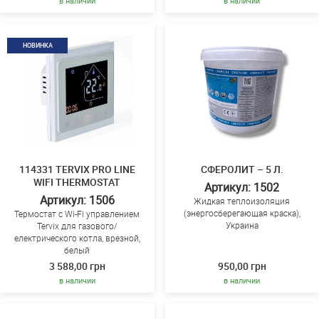
в наличии
в наличии
НОВИНКА
114331 TERVIX PRO LINE
СФЕРОЛИТ – 5 Л.
WIFI THERMOSTAT
Артикул: 1502
Артикул: 1506
Жидкая теплоизоляция
(энергосберегающая краска),
Термостат с Wi-Fi управлением
Украина
Tervix для газового/
електрического котла, врезной,
белый
3 588,00 грн
950,00 грн
в наличии
в наличии