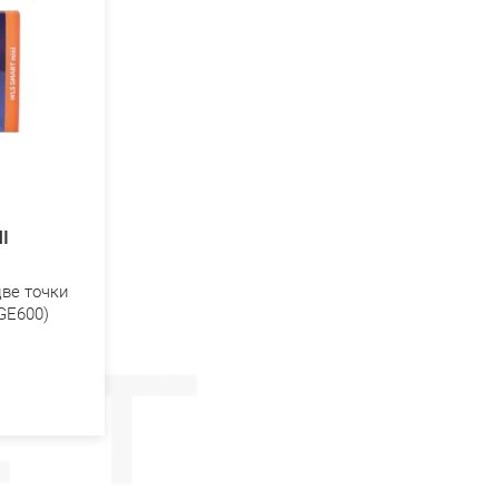
I
две точки
GE600)