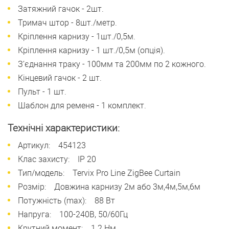
Затяжний гачок - 2шт.
Тримач штор - 8шт./метр.
Кріплення карнизу - 1шт./0,5м.
Кріплення карнизу - 1 шт./0,5м (опція).
З’єднання траку - 100мм та 200мм по 2 кожного.
Кінцевий гачок - 2 шт.
Пульт - 1 шт.
Шаблон для ременя - 1 комплект.
Технічні характеристики:
Артикул: 454123
Клас захисту: IP 20
Тип/модель: Tervix Pro Line ZigBee Curtain
Розмір: Довжина карнизу 2м або 3м,4м,5м,6м
Потужність (max): 88 Вт
Напруга: 100-240В, 50/60Гц
Крутний момент: 1.2 Нм