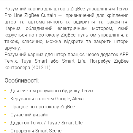
Розумний карниз для штор з ZigBee управлінням Tervix
Pro Line ZigBee Curtain — призначений для кріплення
штор та автоматичного їх відкриття та закриття.
Карниз обладнаний електричним мотором, який
керується по протоколу ZigBee, пультом управління, а
також, класично, можна відкрити та закрити штори
вручну.
Розумний карниз для штор працює через додаток APP
Tervix, Tuya Smart або Smart Life. Потребує ZigBee
контролера (401211).
Особливості:
Для систем розумного будинку Tervix
Керування голосом Google, Alexa
Працює по протоколу ZigBee
Сучасний дизайн
Додаток Tervix / Tuya / Smart LIfe
Створення Smart Scene