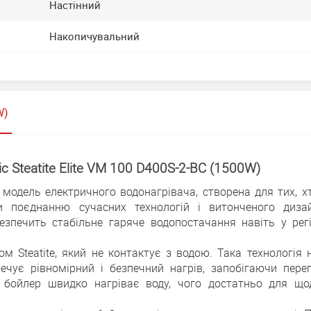
Настінний
Накопичувальний
W)
c Steatite Elite VM 100 D400S-2-BC (1500W)
на модель електричного водонагрівача, створена для тих, х
и поєднанню сучасних технологій і витонченого дизай
езпечить стабільне гаряче водопостачання навіть у регі
 Steatite, який не контактує з водою. Така технологія 
чує рівномірний і безпечний нагрів, запобігаючи перег
 бойлер швидко нагріває воду, чого достатньо для що