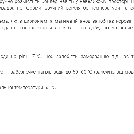
ручно розмістити бойлер навіть у невеликому просторі. П
вадратної форми, зручний регулятор температури та с
емаллю з цирконієм, а магнієвий анод запобігає корозії.
 зводячи теплові втрати до 5–6 °C на добу, що дозволяє
ди на рівні 7 °C, щоб запобігти замерзанню під час т
ії, забезпечує нагрів води до 50–60 °C (залежно від мод
льної температури 65 °C.