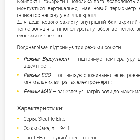
Компактні габарити і невелика вага дозволяють з
монтується вертикально, має новий термометр к
індикатор нагріву у вигляді краплі.
Для додаткового захисту внутрішній бак вкритий 
теплоізоляція з пінополіуретану зберігає тепло,
економити енергію.
Водонагрівач підтримує три режими роботи:
Режим Відсутності
— підтримує температуру во
відсутності;
Режим ECO
— оптимізує споживання електроенерг
мінімальних витратах електроенергії;
Режим MAX
— забезпечує нагрів води до максима
Характеристики:
Серія: Steatite Elite
Об'єм бака, л: 94.1
Тип ТЕНа: "сухий" стеатитовий