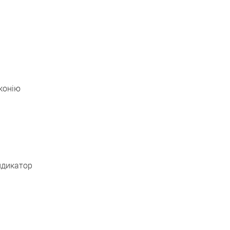
конію
ндикатор