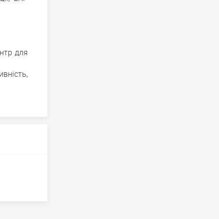
ентр для
ивність,