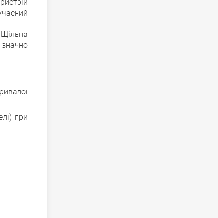
ристрій
учасний
 Щільна
 значно
ривалої
елі) при