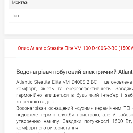
Монтаж
Тип
Опис Atlantic Steatite Elite VM 100 D400S-2-BC (1500
Водонагрівач побутовий електричний Atlanti
Atlantic Steatite Elite VM D400S-2-BC — це оновле
комфорт, якість та енергоефективність. Завдяк
гармонійно впишеться в будь-який інтер’єр і заб
жорсткою водою.
Водонагрівач оснащений «сухим» керамічним ТЕНом
подовжує термін служби пристрою, але й забезпе
утворенню накипу. Завдяки потужності 1500 Вт,
комфортного використання.