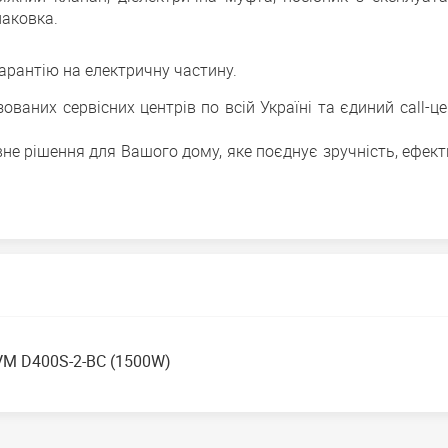
паковка.
гарантію на електричну частину.
ваних сервісних центрів по всій Україні та єдиний call-ц
тивне рішення для Вашого дому, яке поєднує зручність, ефект
te VM D400S-2-BC (1500W)