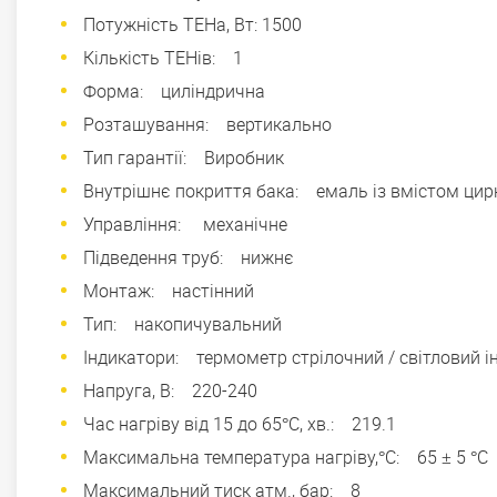
Потужність ТЕНа, Вт: 1500
Кількість ТЕНів: 1
Форма: циліндрична
Розташування: вертикально
Тип гарантії: Виробник
Внутрішнє покриття бака: емаль із вмістом цир
Управління: механічне
Підведення труб: нижнє
Монтаж: настінний
Тип: накопичувальний
Індикатори: термометр стрілочний / світловий і
Напруга, В: 220-240
Час нагріву від 15 до 65°С, хв.: 219.1
Максимальна температура нагріву,°С: 65 ± 5 °C
Максимальний тиск атм., бар: 8