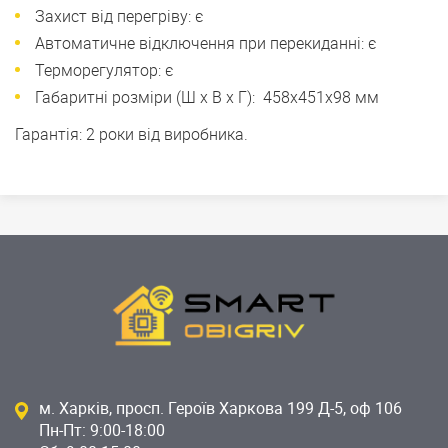
Захист від перегріву: є
Автоматичне відключення при перекиданні: є
Терморегулятор: є
Габаритні розміри (Ш х В х Г):
458x451x98 мм
Гарантія: 2 роки від виробника.
м. Харків, просп. Героїв Харкова 199 Д-5, оф 106
Пн-Пт: 9:00-18:00