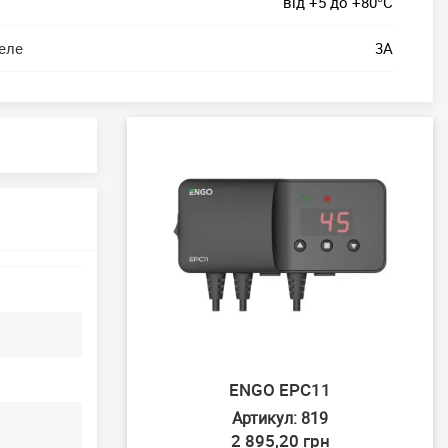
від +5 до +80°C
еле
3А
ENGO EPC11
Артикул: 819
2 895,20 грн