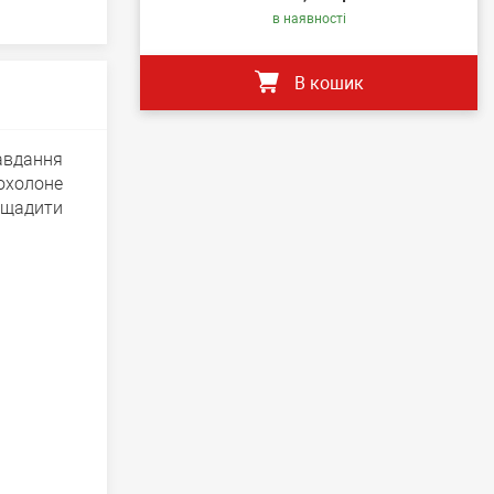
в наявності
В кошик
авдання
охолоне
ощадити