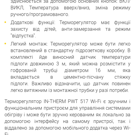
здійснюється за допомогою основних кнопок: ВКЛ/
ВИКЛ, Температура вверх/вниз, зміна режиму
ручного/програмованого.
Додаткові функції: Терморегулятор має функції
захисту від дітей, анти-замерзання та режим
"відпустка".
Легкий монтаж: Терморегулятор може бути легко
встановлений в стандартну підрозеткову коробку. В
комплекті йде виносний датчик температури
підлоги довжиною 3 м, який можна розмістити у
гофрованій трубці діаметром 16 мм, яка
вкладається в цементно-пісчану стяжку
підлоги. Важливо відзначити, що датчик повинен
легко витяжним із монтажної трубки у разі потреби.
Терморегулятор IN-THERM PWT 517 Wi-Fi є зручним і
функціональним пристроєм для управління системами
обігріву і може бути зручно керованим як локально за
допомогою інтерфейсу на самому пристрої, так і
віддалено за допомогою мобільного додатка через Wi-
Fi.