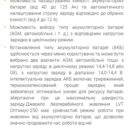
Можливість налаштування ємності акумуляторної
батареї (від 40 до 125 Ач) та автоматичного
налаштування струму заряду відповідно до обраної
ємності (від 4 до 12 А).
Можливість вибору типу акумуляторної батареї
(AGM, автомобільні і т. д.) з відповідним напругою
зарядки в циклічному режимі.
Встановлення типу акумуляторної батареї (АКБ)
здійснюється через меню користувача та може бути
вибрано два варіанти: AGM, автомобільні тощо. з
напругою заряду в циклічному режимі 14,4-14,8 або
GEL з напругою заряду в діапазоні 14,0-14,4 В.
Інтелектуальна зарядка АКБ включає трирежимний,
термокомпенсований процес зарядки, який
забезпечує оптимальні умови для ресурсу батареї,
зберігаючи при це максимальну швидкість
заряду.Джерело безперебійного живлення LVT
Оптимус-250 має уривчастий режим роботи при
живленні від акумуляторної батареї, що дозволяє
значно продовжити час роботи від неї.