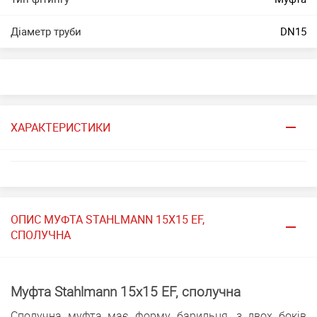
Діаметр труби
DN15
ХАРАКТЕРИСТИКИ
ОПИС МУФТА STAHLMANN 15Х15 EF,
СПОЛУЧНА
Муфта Stahlmann 15х15 EF, сполучна
Сполучна муфта має форму барильця, з двох боків