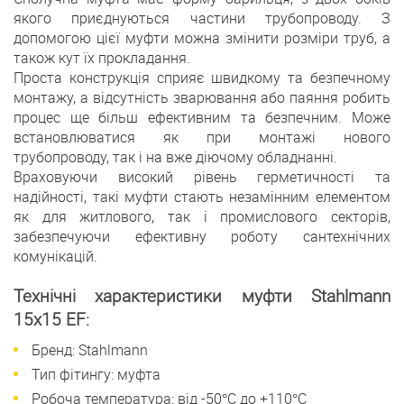
якого приєднуються частини трубопроводу. З
допомогою цієї муфти можна змінити розміри труб, а
також кут їх прокладання.
Проста конструкція сприяє швидкому та безпечному
монтажу, а відсутність зварювання або паяння робить
процес ще більш ефективним та безпечним. Може
встановлюватися як при монтажі нового
трубопроводу, так і на вже діючому обладнанні.
Враховуючи високий рівень герметичності та
надійності, такі муфти стають незамінним елементом
як для житлового, так і промислового секторів,
забезпечуючи ефективну роботу сантехнічних
комунікацій.
Технічні характеристики муфти Stahlmann
15х15 EF:
Бренд: Stahlmann
Тип фітингу: муфта
Робоча температура: від -50°С до +110°С