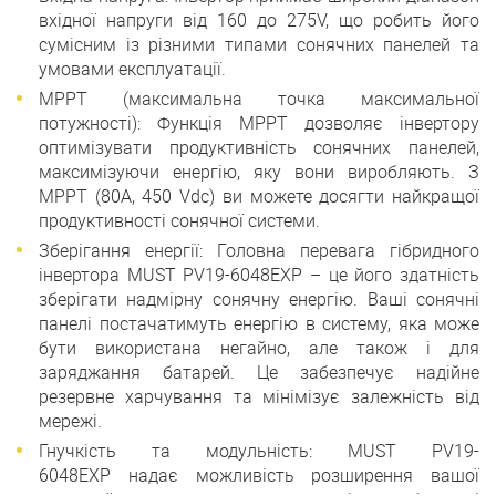
вхідної напруги від 160 до 275V, що робить його
сумісним із різними типами сонячних панелей та
умовами експлуатації.
MPPT (максимальна точка максимальної
потужності): Функція MPPT дозволяє інвертору
оптимізувати продуктивність сонячних панелей,
максимізуючи енергію, яку вони виробляють. З
MPPT (80А, 450 Vdc) ви можете досягти найкращої
продуктивності сонячної системи.
Зберігання енергії: Головна перевага гібридного
інвертора MUST PV19-6048EXP – це його здатність
зберігати надмірну сонячну енергію. Ваші сонячні
панелі постачатимуть енергію в систему, яка може
бути використана негайно, але також і для
заряджання батарей. Це забезпечує надійне
резервне харчування та мінімізує залежність від
мережі.
Гнучкість та модульність: MUST PV19-
6048EXP надає можливість розширення вашої