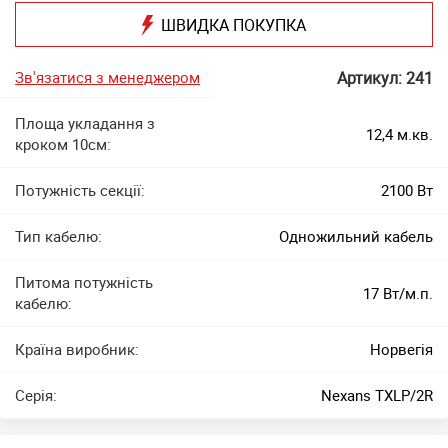
ШВИДКА ПОКУПКА
Зв'язатися з менеджером
Артикул: 241
Площа укладання з
12,4 м.кв.
кроком 10см:
Потужність секції:
2100 Вт
Тип кабелю:
Одножильний кабель
Питома потужність
17 Вт/м.п.
кабелю:
Країна виробник:
Норвегія
Серія:
Nexans TXLP/2R