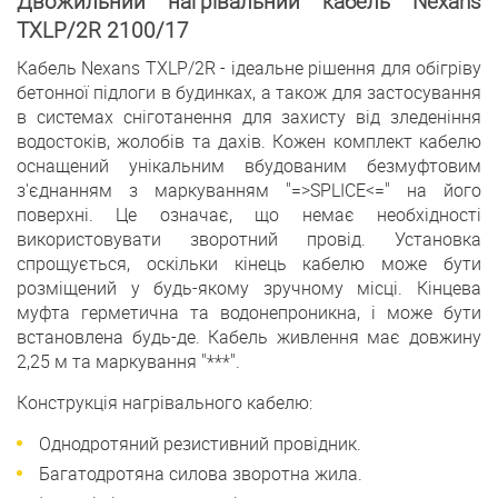
Двожильний нагрівальний кабель Nexans
TXLP/2R 2100/17
Кабель Nexans TXLP/2R - ідеальне рішення для обігріву
бетонної підлоги в будинках, а також для застосування
в системах сніготанення для захисту від зледеніння
водостоків, жолобів та дахів. Кожен комплект кабелю
оснащений унікальним вбудованим безмуфтовим
з'єднанням з маркуванням "=>SPLICE<=" на його
поверхні. Це означає, що немає необхідності
використовувати зворотний провід. Установка
спрощується, оскільки кінець кабелю може бути
розміщений у будь-якому зручному місці. Кінцева
муфта герметична та водонепроникна, і може бути
встановлена будь-де. Кабель живлення має довжину
2,25 м та маркування "***".
Конструкція нагрівального кабелю:
Однодротяний резистивний провідник.
Багатодротяна силова зворотна жила.