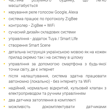
частина розумного будинку, що легко
масштабується
керування реле голосом Google, Alexa
система працює по протоколу ZigBee
контролер - ZigBee + WiFi
сучасний дизайн складових системи
управління - додаток Tuya / Smart LIfe
створення Smart Scene
детальна інструкція українською мовою як на кожен
прилад окремо так і на систему в цілому
управління за допомогою смартфона з будь-якої
точки світу, де є інтернет
після налаштування, система здатна працювати
автономно (локально) - без інтернету та WiFi
надійний, нормально відкритий, кульовий клапан з
електроприводом та ручним управлінням
два датчика затоплення в комплекті
можливість докомплектувати датчиками