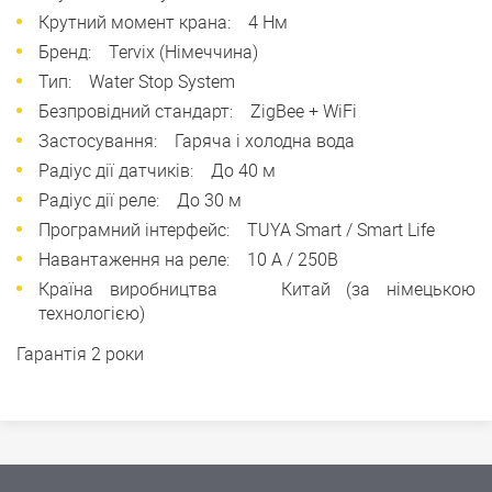
Крутний момент крана: 4 Нм
Бренд: Tervix (Німеччина)
Тип: Water Stop System
Безпровідний стандарт: ZigBee + WiFi
Застосування: Гаряча і холодна вода
Радіус дії датчиків: До 40 м
Радіус дії реле: До 30 м
Програмний інтерфейс: TUYA Smart / Smart Life
Навантаження на реле: 10 А / 250В
Країна виробництва Китай (за німецькою
технологією)
Гарантія 2 роки