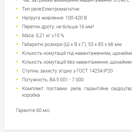
Час затримки вимикання навантаження: 0-240 с
Тип реле:Електромагнітне
Напруга живлення: 100-420 В
Перетин дроту: не більше 16 мм²
Маса: 0,21 кг ±10 %
Габаритні розміри (Ш х В х Г): 53 х 85 х 66 мм
Кількість комутацій під навантаженням, щонайме
Кількість комутацій без навантаження, щонаймен
Ступінь захисту згідно з ГОСТ 14254:IP20
Потужність, ВА:5 001 - 7 000
Комплект поставки: реле, гарантійне свідоцтво
коробка
Гарантія 60 міс.