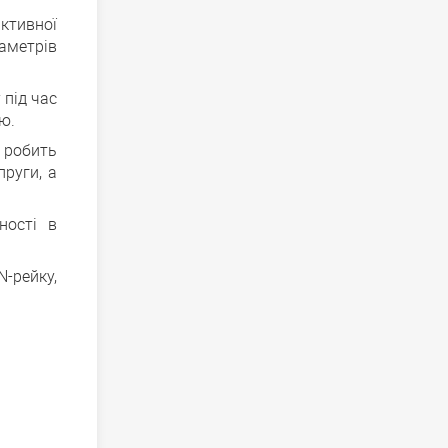
активної
аметрів
 під час
ю.
 робить
руги, а
ності в
N-рейку,