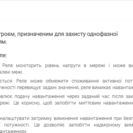
троєм, призначеним для захисту однофазної
ям.
ле:
: Реле моніторить рівень напруги в мережі і може в
лені межі.
ється: Реле може обмежити споживання активної пот
жності перевищує задані значення, реле вимикає наванта
овлює подачу навантаження через заданий час після зак
 мережі. Це корисно, щоб запобігти миттєвим навантажен
 налаштувати затримку вимкнення навантаження при без
ї потужності. Це дозволяє запобігти надмірному ви
вантаженнях.