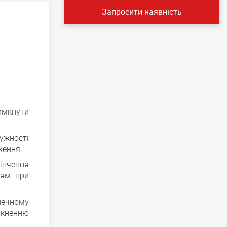
Запросити наявність
имкнути
ужності
ження.
інчення
ням при
печному
мкненню