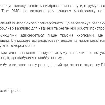
езпечує високу точність вимірювання напруги, струму та 
 True RMS. Це важливо для точного моніторингу пар
влений із негорючого полікарбонату, що забезпечує безпеку
особливо важливо для надійної та безпечної роботи пристро
 функціями здійснюється лише трьома кнопками. Це
шим. Ви можете встановлювати верхні та нижні межі нап
ужність через меню.
 критичні значення напруги, струму та активної потуж
 події, що відбулися в майбутньому.
 бути встановлене у розподільчий щиток на стандартну DI
нальне реле