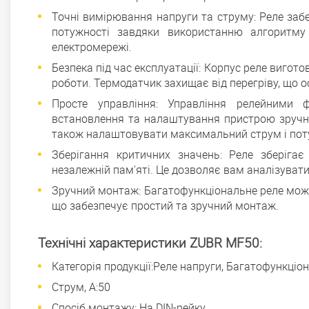
Точні вимірювання напруги та струму: Реле заб
потужності завдяки використанню алгоритму
електромережі.
Безпека під час експлуатації: Корпус реле вигото
роботи. Термодатчик захищає від перегріву, що 
Просте управління: Управління релейними
встановлення та налаштування пристрою зручні
також налаштовувати максимальний струм і пот
Зберігання критичних значень: Реле зберігає
незалежній пам'яті. Це дозволяє вам аналізувати
Зручний монтаж: Багатофункціональне реле може
що забезпечує простий та зручний монтаж.
Технічні характеристики ZUBR MF50:
Категорія продукції:Реле напруги, Багатофункціо
Струм, А:50
Спосіб монтажу: На DIN-рейку