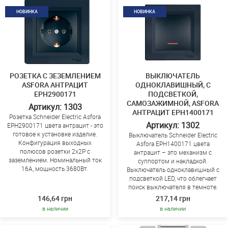
НОВИНКА
НОВИНКА
РОЗЕТКА С ЗЕЗЕМЛЕНИЕМ
ВЫКЛЮЧАТЕЛЬ
ASFORA АНТРАЦИТ
ОДНОКЛАВИШНЫЙ, С
EPH2900171
ПОДСВЕТКОЙ,
САМОЗАЖИМНОЙ, ASFORA
Артикул: 1303
АНТРАЦИТ EPH1400171
Розетка Schneider Electric Asfora
Артикул: 1302
EPH2900171 цвета антрацит - это
готовое к установке изделие.
Выключатель Schneider Electric
Конфигурация выходных
Asfora EPH1400171 цвета
полюсов розетки 2x2P с
антрацит – это механизм с
заземлением. Номинальный ток
суппортом и накладкой.
16А, мощность 3680Вт.
Выключатель одноклавишный с
подсветкой LED, что облегчает
поиск выключателя в темноте.
146,64 грн
217,14 грн
в наличии
в наличии