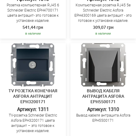
Розетка компьютерная RJ45 6
Компьютерная розетка RJ45 5e
Schneider Electric EPH4700171
Schneider Electric Asfora
цвета антрацит- это готовое к
EPH4300169 цвета антрацит - это
установке изделие.
готовое к установке изделие.
541,44 грн
309,07 грн
в наличии
в наличии
TV РОЗЕТКА КОНЕЧНАЯ
ВЫВОД КАБЕЛЯ
ASFORA АНТРАЦИТ
АНТРАЦИТА ASFORA
EPH3200171
EPH5500171
Артикул: 1311
Артикул: 1310
TV-розетка Schneider Electric
Вывод кабеля антрацита Asfora
Asfora EPH3200171 цвета
EPH5500171
антрацит – это готовое к
установке изделие.