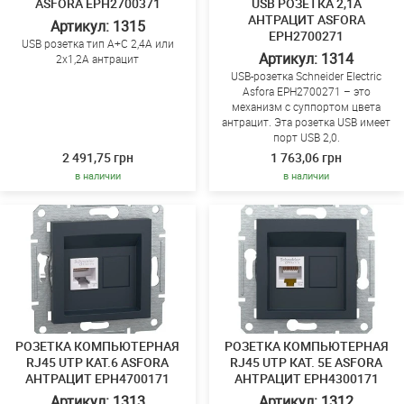
ASFORA EPH2700371
USB РОЗЕТКА 2,1A
АНТРАЦИТ ASFORA
Артикул: 1315
EPH2700271
USB розетка тип А+С 2,4А или
Артикул: 1314
2х1,2А антрацит
USB-розетка Schneider Electric
Asfora EPH2700271 – это
механизм с суппортом цвета
антрацит. Эта розетка USB имеет
порт USB 2,0.
2 491,75 грн
1 763,06 грн
в наличии
в наличии
РОЗЕТКА КОМПЬЮТЕРНАЯ
РОЗЕТКА КОМПЬЮТЕРНАЯ
RJ45 UTP КАТ.6 ASFORA
RJ45 UTP КАТ. 5Е ASFORA
АНТРАЦИТ EPH4700171
АНТРАЦИТ EPH4300171
Артикул: 1313
Артикул: 1312