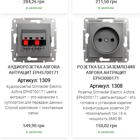
284,26 грн
211,50 грн
в наличии
в наличии
АУДИОРОЗЕТКА ASFORA
РОЗЕТКА БЕЗ ЗАЗЕМЛЕНИЯ
АНТРАЦИТ EPH5700171
ASFORA АНТРАЦИТ
EPH3000171
Артикул: 1309
Артикул: 1308
Аудиорозетка Schneider Electric
Asfora EPH5700171 цвета
Розетка Schneider Electric Asfora
антрацит – это механизм с
EPH3000171 цвета антрацит - это
суппортом для передачи данных.
готовое к установке изделие.
Способ крепления – монтажные
Конфигурация розетки 2P.
лапки.
Номинальный ток 16 А,
мощность 3680 Вт.
549,90 грн
150,02 грн
в наличии
в наличии