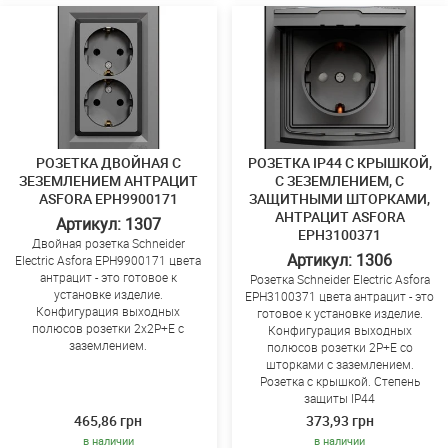
РОЗЕТКА ДВОЙНАЯ С
РОЗЕТКА IP44 С КРЫШКОЙ,
ЗЕЗЕМЛЕНИЕМ АНТРАЦИТ
С ЗЕЗЕМЛЕНИЕМ, С
ASFORA EPH9900171
ЗАЩИТНЫМИ ШТОРКАМИ,
АНТРАЦИТ ASFORA
Артикул: 1307
EPH3100371
Двойная розетка Schneider
Артикул: 1306
Electric Asfora EPH9900171 цвета
антрацит - это готовое к
Розетка Schneider Electric Asfora
установке изделие.
EPH3100371 цвета антрацит - это
Конфигурация выходных
готовое к установке изделие.
полюсов розетки 2x2P+Е с
Конфигурация выходных
заземлением.
полюсов розетки 2P+E со
шторками с заземлением.
Розетка с крышкой. Степень
защиты IP44
465,86 грн
373,93 грн
в наличии
в наличии