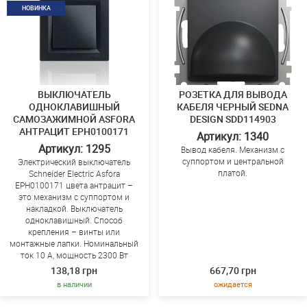
НОВИНКА
ВЫКЛЮЧАТЕЛЬ
РОЗЕТКА ДЛЯ ВЫВОДА
ОДНОКЛАВИШНЫЙ
КАБЕЛЯ ЧЕРНЫЙ SEDNA
САМОЗАЖИМНОЙ ASFORA
DESIGN SDD114903
АНТРАЦИТ EPH0100171
Артикул: 1340
Артикул: 1295
Вывод кабеля. Механизм с
суппортом и центральной
Электрический выключатель
платой.
Schneider Electric Asfora
EPH0100171 цвета антрацит –
это механизм с суппортом и
накладкой. Выключатель
одноклавишный. Способ
крепления – винты или
монтажные лапки. Номинальный
ток 10 A, мощность 2300 Вт
138,18 грн
667,70 грн
в наличии
ожидается