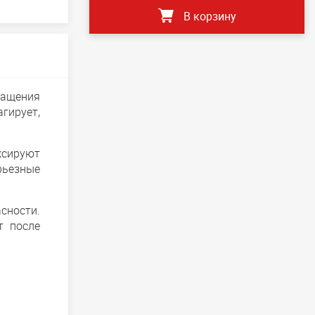
В корзину
ращения
гирует,
ксируют
рьезные
сности.
т после