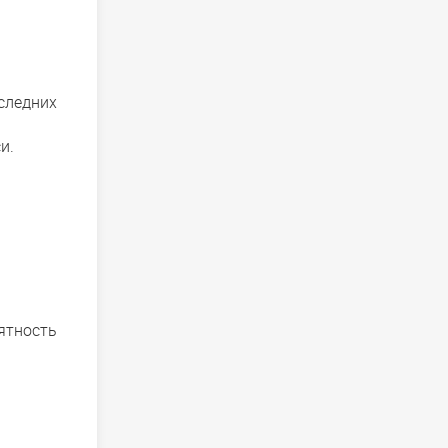
следних
и.
ятность