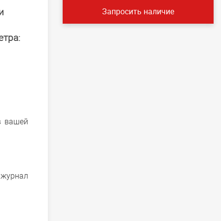
и
Запросить наличие
етра:
в вашей
 журнал